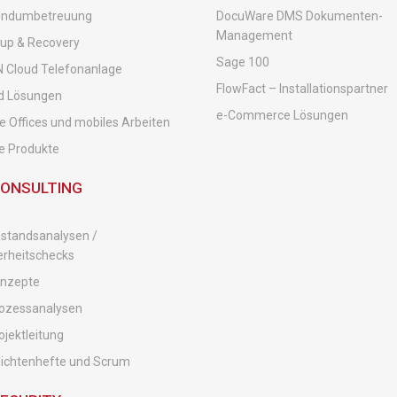
undumbetreuung
DocuWare DMS Dokumenten-
Management
up & Recovery
Sage 100
 Cloud Telefonanlage
FlowFact – Installationspartner
d Lösungen
e-Commerce Lösungen
 Offices und mobiles Arbeiten
e Produkte
CONSULTING
estandsanalysen /
erheitschecks
onzepte
rozessanalysen
ojektleitung
flichtenhefte und Scrum