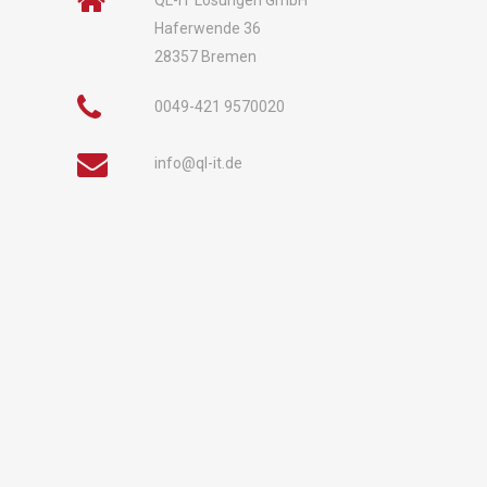
QL-IT Lösungen GmbH
Haferwende 36
28357 Bremen
0049-421 9570020
info@ql-it.de