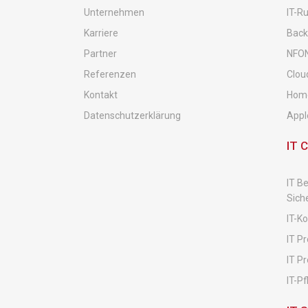
Unternehmen
IT-R
Karriere
Back
Partner
NFON
Referenzen
Clou
Kontakt
Home
Datenschutzerklärung
Appl
IT 
IT B
Sich
IT-K
IT P
IT Pr
IT-P